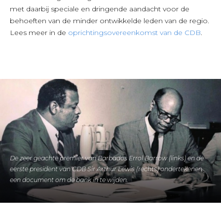
met daarbij speciale en dringende aandacht voor de
behoeften van de minder ontwikkelde leden van de regio.
Lees meer in de
oprichtingsovereenkomst van de CDB
.
De zeer geachte premier van Barbados Errol Barrow (links) en de
eerste president van CDB Sir Arthur Lewis (rechts) ondertekenen
een document om de bank in te wijden.